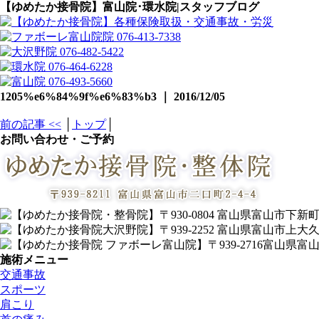
【ゆめたか接骨院】富山院･環水院|スタッフブログ
1205%e6%84%9f%e6%83%b3 ｜ 2016/12/05
前の記事 <<
│
トップ
│
お問い合わせ・ご予約
施術メニュー
交通事故
スポーツ
肩こり