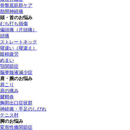
骨盤底筋群ケア
肋間神経痛
頭・首のお悩み
むち打ち損傷
偏頭痛（片頭痛）
頭痛
ストレートネック
寝違い（寝違え）
眼精疲労
めまい
顎関節症
脳脊髄液減少症
肩・腕のお悩み
肩こり
肩の痛み
腱鞘炎
胸郭出口症状群
神経痛・手足のしびれ
テニス肘
脚のお悩み
変形性膝関節症