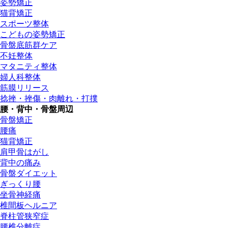
姿勢矯正
猫背矯正
スポーツ整体
こどもの姿勢矯正
骨盤底筋群ケア
不妊整体
マタニティ整体
婦人科整体
筋膜リリース
捻挫・挫傷・肉離れ・打撲
腰・背中・骨盤周辺
骨盤矯正
腰痛
猫背矯正
肩甲骨はがし
背中の痛み
骨盤ダイエット
ぎっくり腰
坐骨神経痛
椎間板ヘルニア
脊柱管狭窄症
腰椎分離症