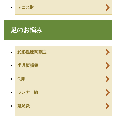
テニス肘
足のお悩み
変形性膝関節症
半月板損傷
O脚
ランナー膝
鵞足炎