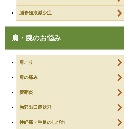
脳脊髄液減少症
肩・腕のお悩み
肩こり
肩の痛み
腱鞘炎
胸郭出口症状群
神経痛・手足のしびれ