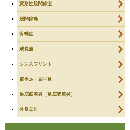
変形性股関節症
股関節痛
骨端症
成長痛
シンスプリント
偏平足・扁平足
足底筋膜炎（足底腱膜炎）
外反母趾