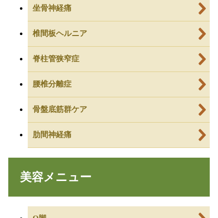
坐骨神経痛
椎間板ヘルニア
脊柱管狭窄症
腰椎分離症
骨盤底筋群ケア
肋間神経痛
美容メニュー