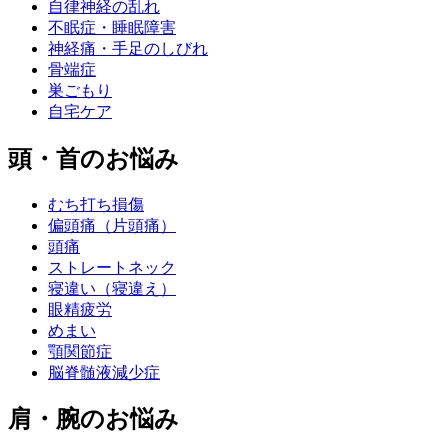
自律神経の乱れ
不眠症・睡眠障害
神経痛・手足のしびれ
骨端症
巣ごもり
自宅ケア
頭・首のお悩み
むち打ち損傷
偏頭痛（片頭痛）
頭痛
ストレートネック
寝違い（寝違え）
眼精疲労
めまい
顎関節症
脳脊髄液減少症
肩・腕のお悩み