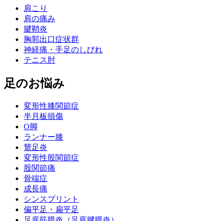
肩こり
肩の痛み
腱鞘炎
胸郭出口症状群
神経痛・手足のしびれ
テニス肘
足のお悩み
変形性膝関節症
半月板損傷
O脚
ランナー膝
鵞足炎
変形性股関節症
股関節痛
骨端症
成長痛
シンスプリント
偏平足・扁平足
足底筋膜炎（足底腱膜炎）