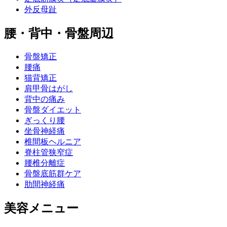
外反母趾
腰・背中・骨盤周辺
骨盤矯正
腰痛
猫背矯正
肩甲骨はがし
背中の痛み
骨盤ダイエット
ぎっくり腰
坐骨神経痛
椎間板ヘルニア
脊柱管狭窄症
腰椎分離症
骨盤底筋群ケア
肋間神経痛
美容メニュー