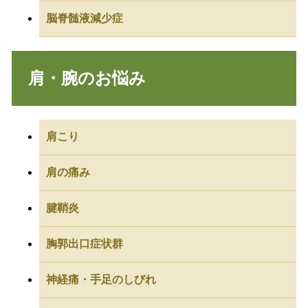
脳脊髄液減少症
肩・腕のお悩み
肩こり
肩の痛み
腱鞘炎
胸郭出口症状群
神経痛・手足のしびれ