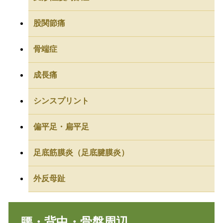
股関節痛
骨端症
成長痛
シンスプリント
偏平足・扁平足
足底筋膜炎（足底腱膜炎）
外反母趾
腰・背中・骨盤周辺