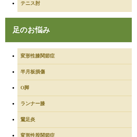
テニス肘
足のお悩み
変形性膝関節症
半月板損傷
O脚
ランナー膝
鵞足炎
変形性股関節症