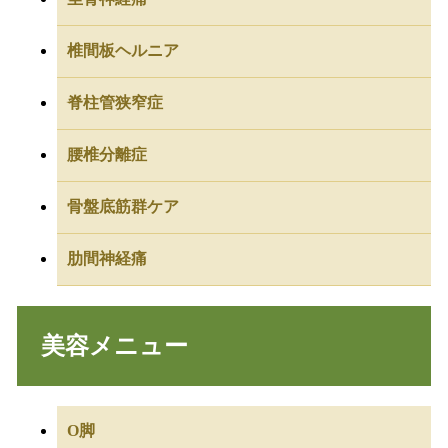
椎間板ヘルニア
脊柱管狭窄症
腰椎分離症
骨盤底筋群ケア
肋間神経痛
美容メニュー
O脚