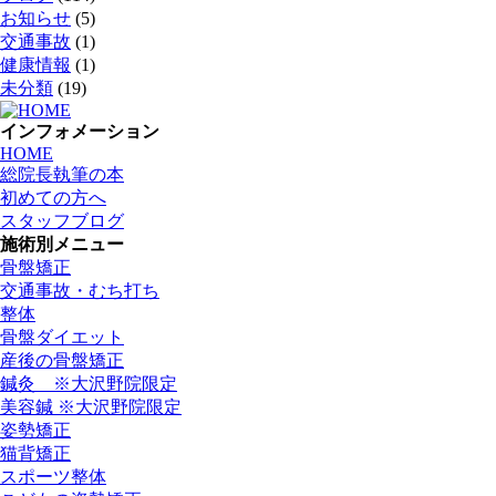
お知らせ
(5)
交通事故
(1)
健康情報
(1)
未分類
(19)
インフォメーション
HOME
総院長執筆の本
初めての方へ
スタッフブログ
施術別メニュー
骨盤矯正
交通事故・むち打ち
整体
骨盤ダイエット
産後の骨盤矯正
鍼灸 ※大沢野院限定
美容鍼 ※大沢野院限定
姿勢矯正
猫背矯正
スポーツ整体