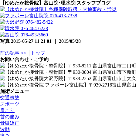
【ゆめたか接骨院】富山院･環水院|スタッフブログ
写真 2015-05-27 11 21 01 ｜ 2015/05/28
前の記事 <<
│
トップ
│
お問い合わせ・ご予約
施術メニュー
交通事故
スポーツ
肩こり
首の痛み
骨盤矯正
波動
痛み