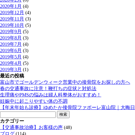
2020年1月
(4)
2019年12月
(4)
2019年11月
(3)
2019年10月
(5)
2019年9月
(5)
2019年8月
(3)
2019年7月
(4)
2019年6月
(3)
2019年5月
(4)
2019年4月
(5)
2019年3月
(1)
最近の投稿
富山市でゴールデンウィーク営業中の接骨院をお探しの方へ
春の交通事故に注意！鞭打ちの症状と対処法
生理痛やPMSの悩みは婦人科整体がおすすめ！
妊娠中に起こりやすい体の不調
【年末年始も診療】ゆめたか接骨院ファボーレ富山院｜大晦日
検
索:
カテゴリー
【交通事故治療】お客様の声
(48)
ブログ
(114)