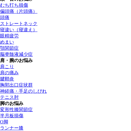
むち打ち損傷
偏頭痛（片頭痛）
頭痛
ストレートネック
寝違い（寝違え）
眼精疲労
めまい
顎関節症
脳脊髄液減少症
肩・腕のお悩み
肩こり
肩の痛み
腱鞘炎
胸郭出口症状群
神経痛・手足のしびれ
テニス肘
脚のお悩み
変形性膝関節症
半月板損傷
O脚
ランナー膝