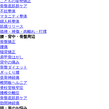
こどもの姿勢矯正
骨盤底筋群ケア
不妊整体
マタニティ整体
婦人科整体
筋膜リリース
捻挫・挫傷・肉離れ・打撲
腰・背中・骨盤周辺
骨盤矯正
腰痛
猫背矯正
肩甲骨はがし
背中の痛み
骨盤ダイエット
ぎっくり腰
坐骨神経痛
椎間板ヘルニア
脊柱管狭窄症
腰椎分離症
骨盤底筋群ケア
肋間神経痛
頭・首のお悩み