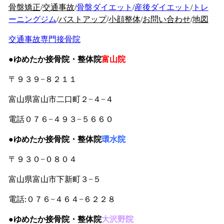
骨盤矯正
/
交通事故
/
骨盤ダイエット
/
産後ダイエット
/
トレ
ーニングジム
/
バストアップ
/
小顔整体
/
お問い合わせ
/
地図
交通事故専門接骨院
●ゆめたか接骨院・整体院
富山院
〒９３９−８２１１
富山県富山市二口町２−４−４
電話０７６−４９３−５６６０
●
ゆめたか接骨院・整体院
環水院
〒９３０−０８０４
富山県富山市下新町３−５
電話:０７６−４６４−６２２８
●
ゆめたか接骨院・整体院
大沢野院