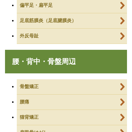
偏平足・扁平足
足底筋膜炎（足底腱膜炎）
外反母趾
腰・背中・骨盤周辺
骨盤矯正
腰痛
猫背矯正