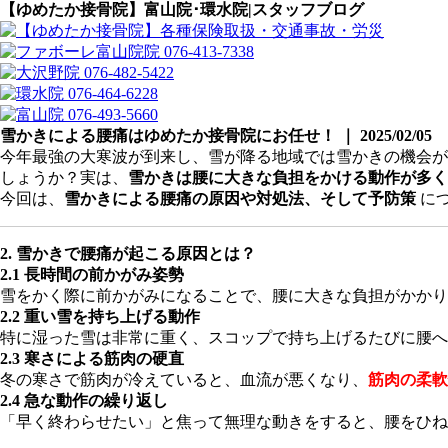
【ゆめたか接骨院】富山院･環水院|スタッフブログ
雪かきによる腰痛はゆめたか接骨院にお任せ！ ｜ 2025/02/05
今年最強の大寒波が到来し、雪が降る地域では雪かきの機会が
しょうか？実は、
雪かきは腰に大きな負担をかける動作が多く
今回は、
雪かきによる腰痛の原因や対処法、そして予防策
に
2. 雪かきで腰痛が起こる原因とは？
2.1 長時間の前かがみ姿勢
雪をかく際に前かがみになることで、腰に大きな負担がかかり
2.2 重い雪を持ち上げる動作
特に湿った雪は非常に重く、スコップで持ち上げるたびに腰へ
2.3 寒さによる筋肉の硬直
冬の寒さで筋肉が冷えていると、血流が悪くなり、
筋肉の柔軟
2.4 急な動作の繰り返し
「早く終わらせたい」と焦って無理な動きをすると、腰をひね