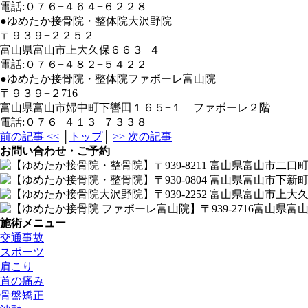
電話:０７６−４６４−６２２８
●ゆめたか接骨院・整体院大沢野院
〒９３９−２２５２
富山県富山市上大久保６６３−４
電話:０７６−４８２−５４２２
●ゆめたか接骨院・整体院ファボーレ富山院
〒９３９−２716
富山県富山市婦中町下轡田１６５−１ ファボーレ２階
電話:０７６−４１３−７３３８
前の記事 <<
│
トップ
│
>> 次の記事
お問い合わせ・ご予約
施術メニュー
交通事故
スポーツ
肩こり
首の痛み
骨盤矯正