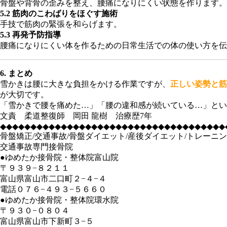
骨盤や背骨の歪みを整え、腰痛になりにくい状態を作ります。
5.2 筋肉のこわばりをほぐす施術
手技で筋肉の緊張を和らげます。
5.3 再発予防指導
腰痛になりにくい体を作るための日常生活での体の使い方を伝
6. まとめ
雪かきは腰に大きな負担をかける作業ですが、
正しい姿勢と筋
が大切です。
「雪かきで腰を痛めた…」「腰の違和感が続いている…」とい
文責 柔道整復師 岡田 龍樹 治療歴7年
◆◆◆◆◆◆◆◆◆◆◆◆◆◆◆◆◆◆◆◆◆◆◆◆◆◆◆◆◆◆◆◆◆◆◆◆◆
骨盤矯正/交通事故/骨盤ダイエット/産後ダイエット/トレーニン
交通事故専門接骨院
●ゆめたか接骨院・整体院富山院
〒９３９−８２１１
富山県富山市二口町２−４−４
電話０７６−４９３−５６６０
●ゆめたか接骨院・整体院環水院
〒９３０−０８０４
富山県富山市下新町３−５