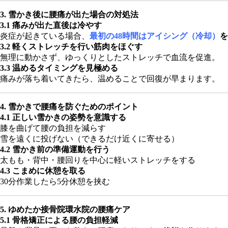
3. 雪かき後に腰痛が出た場合の対処法
3.1 痛みが出た直後は冷やす
炎症が起きている場合、
最初の48時間はアイシング（冷却）
を
3.2 軽くストレッチを行い筋肉をほぐす
無理に動かさず、ゆっくりとしたストレッチで血流を促進。
3.3 温めるタイミングを見極める
痛みが落ち着いてきたら、温めることで回復が早まります。
4. 雪かきで腰痛を防ぐためのポイント
4.1 正しい雪かきの姿勢を意識する
膝を曲げて腰の負担を減らす
雪を遠くに投げない（できるだけ近くに寄せる）
4.2 雪かき前の準備運動を行う
太もも・背中・腰回りを中心に軽いストレッチをする
4.3 こまめに休憩を取る
30分作業したら5分休憩を挟む
5. ゆめたか接骨院環水院の腰痛ケア
5.1 骨格矯正による腰の負担軽減