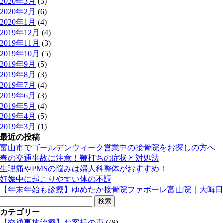
2020年3月
(3)
2020年2月
(6)
2020年1月
(4)
2019年12月
(4)
2019年11月
(3)
2019年10月
(5)
2019年9月
(5)
2019年8月
(3)
2019年7月
(4)
2019年6月
(3)
2019年5月
(4)
2019年4月
(5)
2019年3月
(1)
最近の投稿
富山市でゴールデンウィーク営業中の接骨院をお探しの方へ
春の交通事故に注意！鞭打ちの症状と対処法
生理痛やPMSの悩みは婦人科整体がおすすめ！
妊娠中に起こりやすい体の不調
【年末年始も診療】ゆめたか接骨院ファボーレ富山院｜大晦日
検
索:
カテゴリー
【交通事故治療】お客様の声
(48)