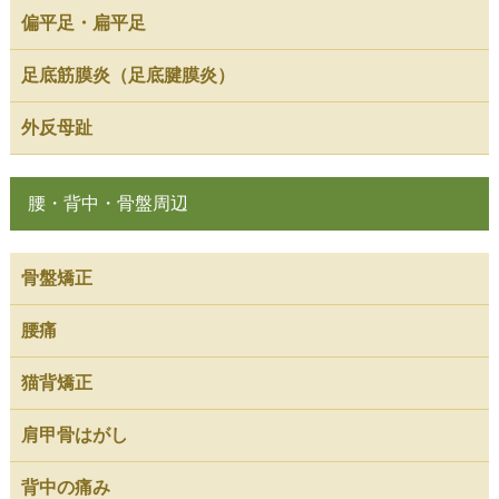
偏平足・扁平足
足底筋膜炎（足底腱膜炎）
外反母趾
腰・背中・骨盤周辺
骨盤矯正
腰痛
猫背矯正
肩甲骨はがし
背中の痛み