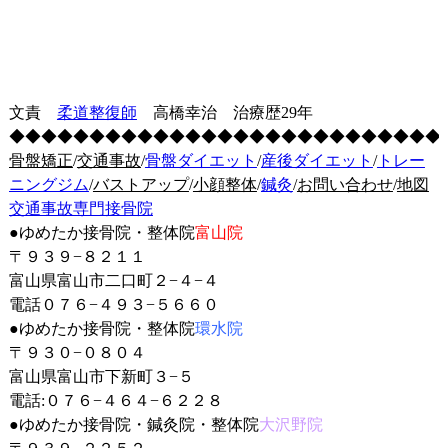
文責
柔道整復師
高橋幸治 治療歴29年
◆◆◆◆◆◆◆◆◆◆◆◆◆◆◆◆◆◆◆◆◆◆◆◆◆◆◆
骨盤矯正
/
交通事故
/
骨盤ダイエット
/
産後ダイエット
/
トレー
ニングジム
/
バストアップ
/
小顔整体
/
鍼灸
/
お問い合わせ
/
地図
交通事故専門接骨院
●ゆめたか接骨院・整体院
富山院
〒９３９−８２１１
富山県富山市二口町２−４−４
電話０７６−４９３−５６６０
●
ゆめたか接骨院・整体院
環水院
〒９３０−０８０４
富山県富山市下新町３−５
電話:０７６−４６４−６２２８
●
ゆめたか接骨院・鍼灸院・整体院
大沢野院