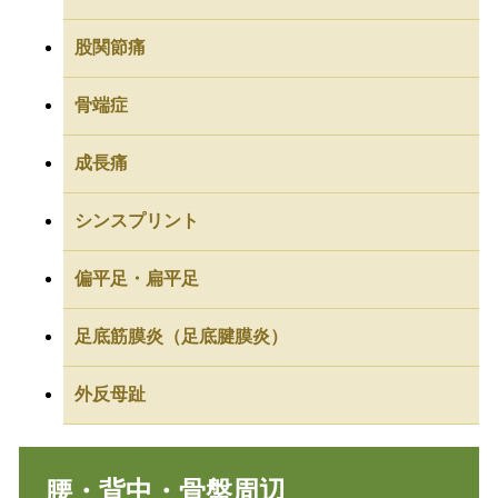
股関節痛
骨端症
成長痛
シンスプリント
偏平足・扁平足
足底筋膜炎（足底腱膜炎）
外反母趾
腰・背中・骨盤周辺