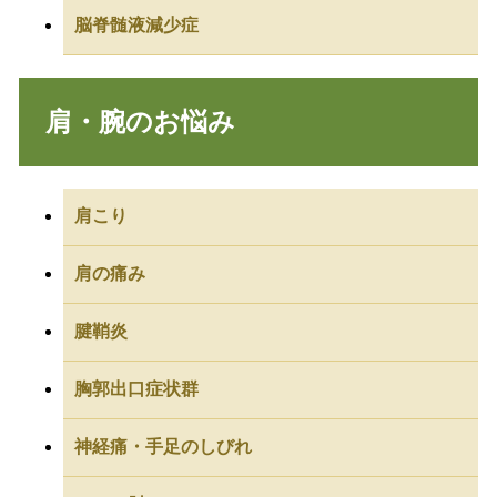
脳脊髄液減少症
肩・腕のお悩み
肩こり
肩の痛み
腱鞘炎
胸郭出口症状群
神経痛・手足のしびれ