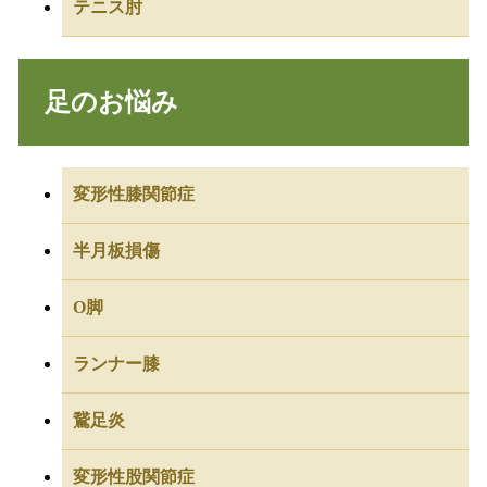
テニス肘
足のお悩み
変形性膝関節症
半月板損傷
O脚
ランナー膝
鵞足炎
変形性股関節症