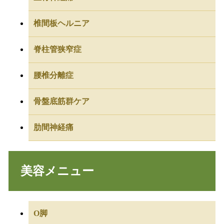
椎間板ヘルニア
脊柱管狭窄症
腰椎分離症
骨盤底筋群ケア
肋間神経痛
美容メニュー
O脚