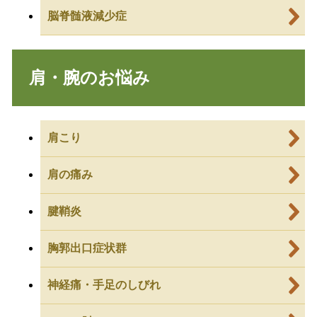
脳脊髄液減少症
肩・腕のお悩み
肩こり
肩の痛み
腱鞘炎
胸郭出口症状群
神経痛・手足のしびれ