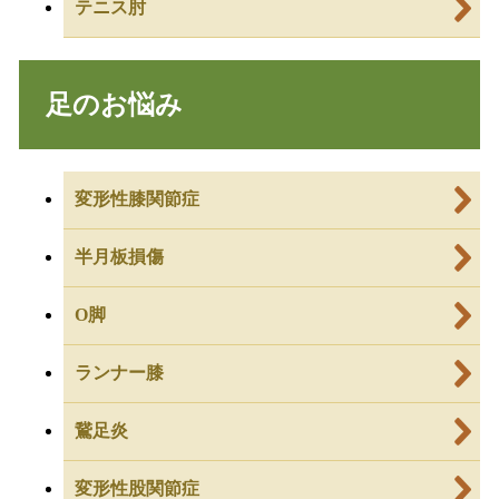
テニス肘
足のお悩み
変形性膝関節症
半月板損傷
O脚
ランナー膝
鵞足炎
変形性股関節症