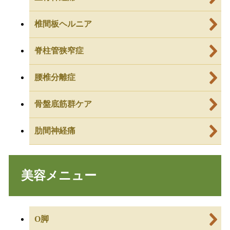
椎間板ヘルニア
脊柱管狭窄症
腰椎分離症
骨盤底筋群ケア
肋間神経痛
美容メニュー
O脚