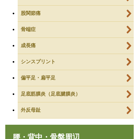
股関節痛
骨端症
成長痛
シンスプリント
偏平足・扁平足
足底筋膜炎（足底腱膜炎）
外反母趾
腰・背中・骨盤周辺