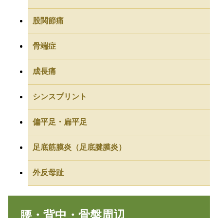
股関節痛
骨端症
成長痛
シンスプリント
偏平足・扁平足
足底筋膜炎（足底腱膜炎）
外反母趾
腰・背中・骨盤周辺