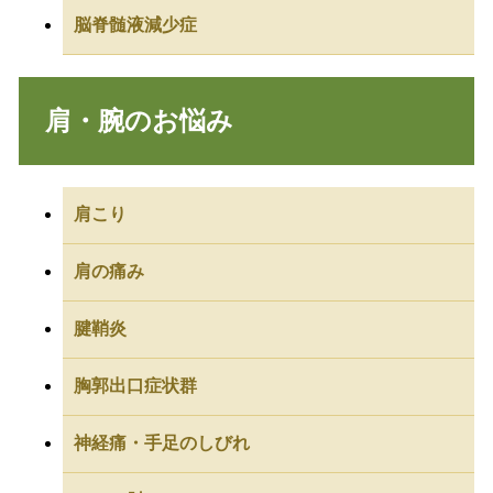
脳脊髄液減少症
肩・腕のお悩み
肩こり
肩の痛み
腱鞘炎
胸郭出口症状群
神経痛・手足のしびれ