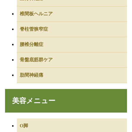
椎間板ヘルニア
脊柱管狭窄症
腰椎分離症
骨盤底筋群ケア
肋間神経痛
美容メニュー
O脚