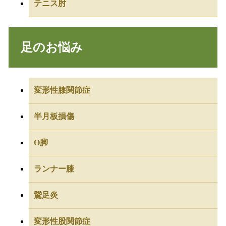
テニス肘
足のお悩み
変形性膝関節症
半月板損傷
O脚
ランナー膝
鵞足炎
変形性股関節症