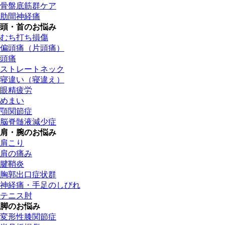
骨盤底筋群ケア
肋間神経痛
頭・首のお悩み
むち打ち損傷
偏頭痛（片頭痛）
頭痛
ストレートネック
寝違い（寝違え）
眼精疲労
めまい
顎関節症
脳脊髄液減少症
肩・腕のお悩み
肩こり
肩の痛み
腱鞘炎
胸郭出口症状群
神経痛・手足のしびれ
テニス肘
脚のお悩み
変形性膝関節症