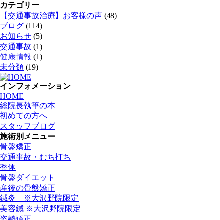
索:
カテゴリー
【交通事故治療】お客様の声
(48)
ブログ
(114)
お知らせ
(5)
交通事故
(1)
健康情報
(1)
未分類
(19)
インフォメーション
HOME
総院長執筆の本
初めての方へ
スタッフブログ
施術別メニュー
骨盤矯正
交通事故・むち打ち
整体
骨盤ダイエット
産後の骨盤矯正
鍼灸 ※大沢野院限定
美容鍼 ※大沢野院限定
姿勢矯正