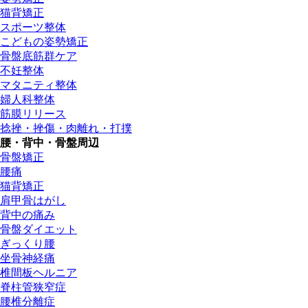
猫背矯正
スポーツ整体
こどもの姿勢矯正
骨盤底筋群ケア
不妊整体
マタニティ整体
婦人科整体
筋膜リリース
捻挫・挫傷・肉離れ・打撲
腰・背中・骨盤周辺
骨盤矯正
腰痛
猫背矯正
肩甲骨はがし
背中の痛み
骨盤ダイエット
ぎっくり腰
坐骨神経痛
椎間板ヘルニア
脊柱管狭窄症
腰椎分離症