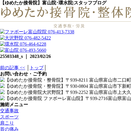
【ゆめたか接骨院】富山院･環水院|スタッフブログ
25503348_s ｜ 2023/02/26
前の記事 <<
│
トップ
│
お問い合わせ・ご予約
施術メニュー
交通事故
スポーツ
肩こり
首の痛み