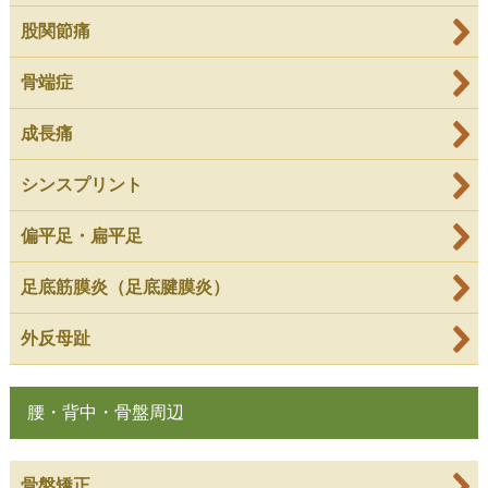
股関節痛
骨端症
成長痛
シンスプリント
偏平足・扁平足
足底筋膜炎（足底腱膜炎）
外反母趾
腰・背中・骨盤周辺
骨盤矯正