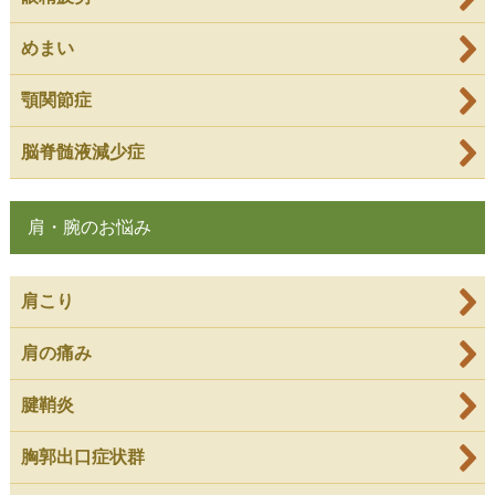
めまい
顎関節症
脳脊髄液減少症
肩・腕のお悩み
肩こり
肩の痛み
腱鞘炎
胸郭出口症状群