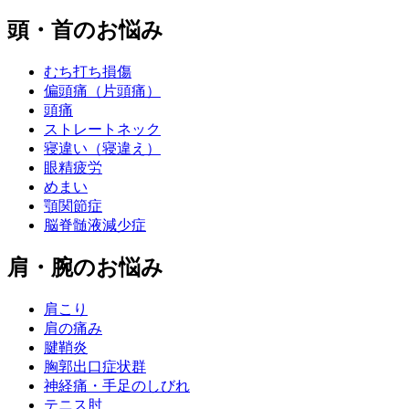
頭・首のお悩み
むち打ち損傷
偏頭痛（片頭痛）
頭痛
ストレートネック
寝違い（寝違え）
眼精疲労
めまい
顎関節症
脳脊髄液減少症
肩・腕のお悩み
肩こり
肩の痛み
腱鞘炎
胸郭出口症状群
神経痛・手足のしびれ
テニス肘