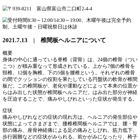
2021.7.13 | 椎間板ヘルニアについて
概要
身体の中心に通っている脊椎（背骨）は、24個の椎骨（つい
こつ）が積み重なって形成されている。上から7個の椎骨を
頸椎、12個を胸椎、下の5個を腰椎という。それぞれの椎骨
の間でクッションの役割を果たしている円盤状の軟骨が椎間
板だ。この椎間板が、老化や運動などによって本来の位置か
らはみ出した状態が椎間板ヘルニアだ。はみ出た部分が神経
を圧迫することで、痛みやしびれといった症状が発生する。
症状
痛みやしびれなどの症状の現れ方は、ヘルニアの発生部位や
状態によってさまざまで、腰椎椎間板ヘルニアでは、腰・臀
部の痛み、座骨神経痛による足の痛みとしびれ、筋力低下、
歩行困難などの症状がみられる。前かがみになったり、椅子