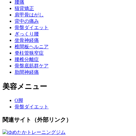
腰痛
猫背矯正
肩甲骨はがし
背中の痛み
骨盤ダイエット
ぎっくり腰
坐骨神経痛
椎間板ヘルニア
脊柱管狭窄症
腰椎分離症
骨盤底筋群ケア
肋間神経痛
美容メニュー
O脚
骨盤ダイエット
関連サイト（外部リンク）