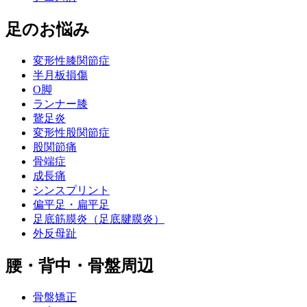
足のお悩み
変形性膝関節症
半月板損傷
O脚
ランナー膝
鵞足炎
変形性股関節症
股関節痛
骨端症
成長痛
シンスプリント
偏平足・扁平足
足底筋膜炎（足底腱膜炎）
外反母趾
腰・背中・骨盤周辺
骨盤矯正