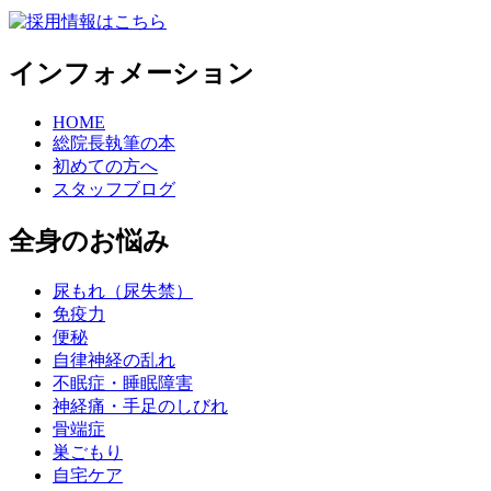
インフォメーション
HOME
総院長執筆の本
初めての方へ
スタッフブログ
全身のお悩み
尿もれ（尿失禁）
免疫力
便秘
自律神経の乱れ
不眠症・睡眠障害
神経痛・手足のしびれ
骨端症
巣ごもり
自宅ケア