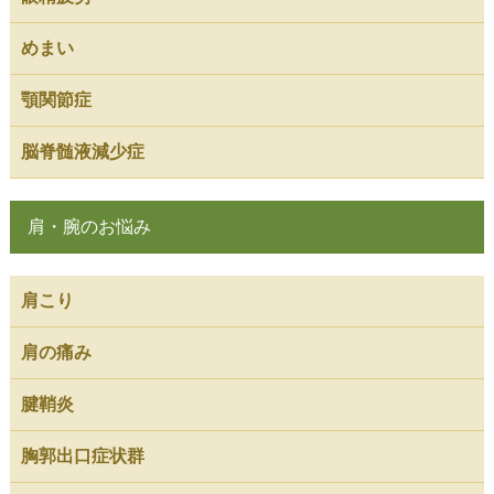
めまい
顎関節症
脳脊髄液減少症
肩・腕のお悩み
肩こり
肩の痛み
腱鞘炎
胸郭出口症状群