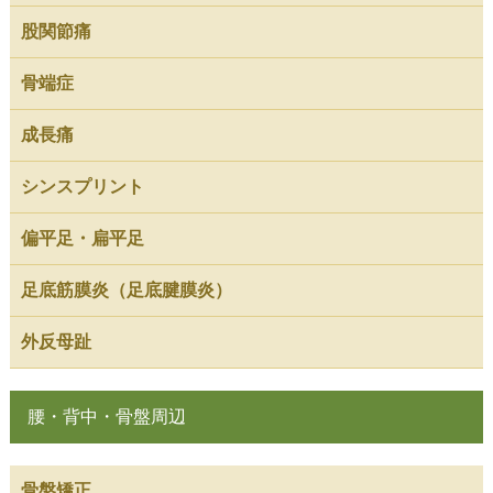
股関節痛
骨端症
成長痛
シンスプリント
偏平足・扁平足
足底筋膜炎（足底腱膜炎）
外反母趾
腰・背中・骨盤周辺
骨盤矯正