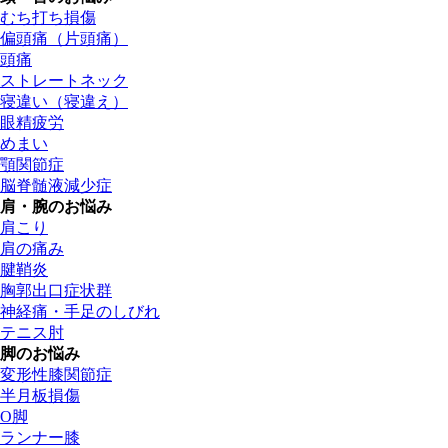
むち打ち損傷
偏頭痛（片頭痛）
頭痛
ストレートネック
寝違い（寝違え）
眼精疲労
めまい
顎関節症
脳脊髄液減少症
肩・腕のお悩み
肩こり
肩の痛み
腱鞘炎
胸郭出口症状群
神経痛・手足のしびれ
テニス肘
脚のお悩み
変形性膝関節症
半月板損傷
O脚
ランナー膝