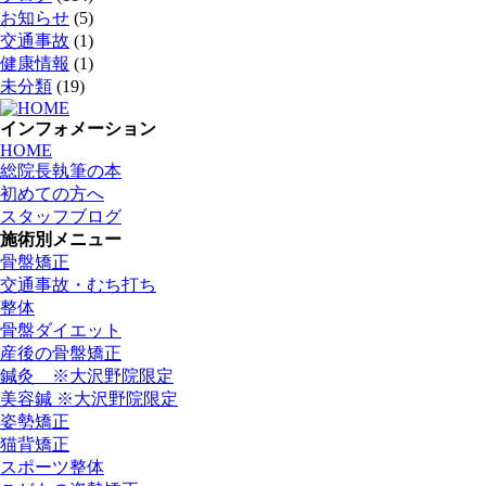
お知らせ
(5)
交通事故
(1)
健康情報
(1)
未分類
(19)
インフォメーション
HOME
総院長執筆の本
初めての方へ
スタッフブログ
施術別メニュー
骨盤矯正
交通事故・むち打ち
整体
骨盤ダイエット
産後の骨盤矯正
鍼灸 ※大沢野院限定
美容鍼 ※大沢野院限定
姿勢矯正
猫背矯正
スポーツ整体