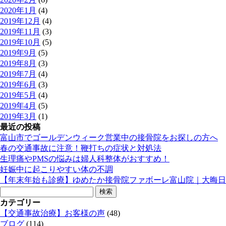
2020年1月
(4)
2019年12月
(4)
2019年11月
(3)
2019年10月
(5)
2019年9月
(5)
2019年8月
(3)
2019年7月
(4)
2019年6月
(3)
2019年5月
(4)
2019年4月
(5)
2019年3月
(1)
最近の投稿
富山市でゴールデンウィーク営業中の接骨院をお探しの方へ
春の交通事故に注意！鞭打ちの症状と対処法
生理痛やPMSの悩みは婦人科整体がおすすめ！
妊娠中に起こりやすい体の不調
【年末年始も診療】ゆめたか接骨院ファボーレ富山院｜大晦日
検
索:
カテゴリー
【交通事故治療】お客様の声
(48)
ブログ
(114)