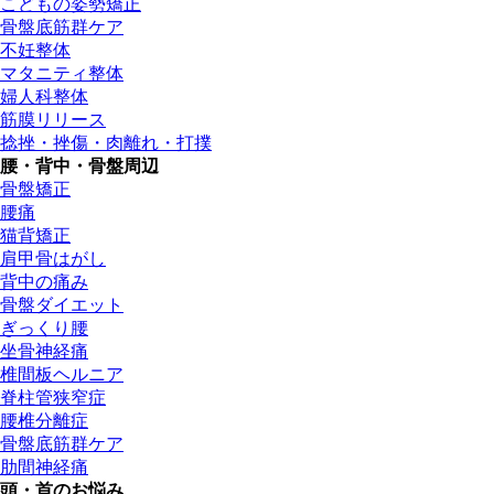
こどもの姿勢矯正
骨盤底筋群ケア
不妊整体
マタニティ整体
婦人科整体
筋膜リリース
捻挫・挫傷・肉離れ・打撲
腰・背中・骨盤周辺
骨盤矯正
腰痛
猫背矯正
肩甲骨はがし
背中の痛み
骨盤ダイエット
ぎっくり腰
坐骨神経痛
椎間板ヘルニア
脊柱管狭窄症
腰椎分離症
骨盤底筋群ケア
肋間神経痛
頭・首のお悩み