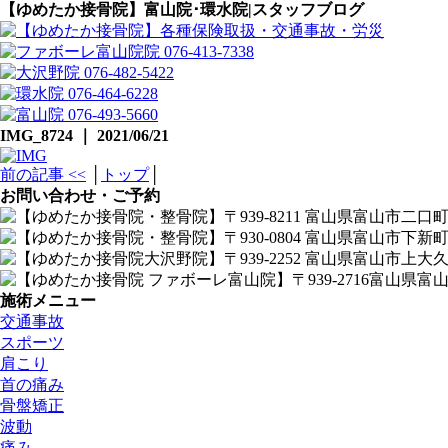
【ゆめたか接骨院】富山院･環水院|スタッフブログ
IMG_8724 ｜ 2021/06/21
前の記事 <<
│
トップ
│
お問い合わせ・ご予約
施術メニュー
交通事故
スポーツ
肩こり
首の痛み
骨盤矯正
波動
痛み