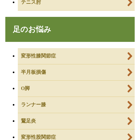
テニス肘
足のお悩み
変形性膝関節症
半月板損傷
O脚
ランナー膝
鵞足炎
変形性股関節症