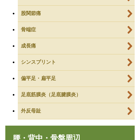
股関節痛
骨端症
成長痛
シンスプリント
偏平足・扁平足
足底筋膜炎（足底腱膜炎）
外反母趾
腰・背中・骨盤周辺