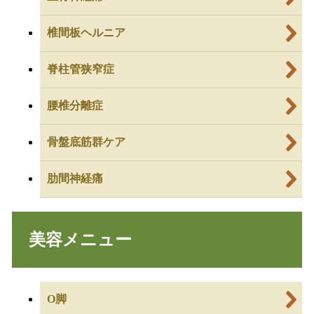
椎間板ヘルニア
脊柱管狭窄症
腰椎分離症
骨盤底筋群ケア
肋間神経痛
美容メニュー
O脚