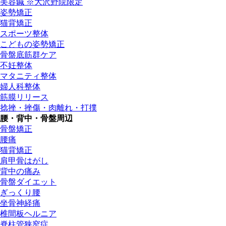
美容鍼 ※大沢野院限定
姿勢矯正
猫背矯正
スポーツ整体
こどもの姿勢矯正
骨盤底筋群ケア
不妊整体
マタニティ整体
婦人科整体
筋膜リリース
捻挫・挫傷・肉離れ・打撲
腰・背中・骨盤周辺
骨盤矯正
腰痛
猫背矯正
肩甲骨はがし
背中の痛み
骨盤ダイエット
ぎっくり腰
坐骨神経痛
椎間板ヘルニア
脊柱管狭窄症