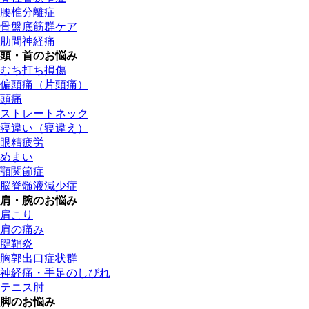
腰椎分離症
骨盤底筋群ケア
肋間神経痛
頭・首のお悩み
むち打ち損傷
偏頭痛（片頭痛）
頭痛
ストレートネック
寝違い（寝違え）
眼精疲労
めまい
顎関節症
脳脊髄液減少症
肩・腕のお悩み
肩こり
肩の痛み
腱鞘炎
胸郭出口症状群
神経痛・手足のしびれ
テニス肘
脚のお悩み