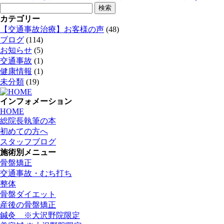
検
索:
カテゴリー
【交通事故治療】お客様の声
(48)
ブログ
(114)
お知らせ
(5)
交通事故
(1)
健康情報
(1)
未分類
(19)
インフォメーション
HOME
総院長執筆の本
初めての方へ
スタッフブログ
施術別メニュー
骨盤矯正
交通事故・むち打ち
整体
骨盤ダイエット
産後の骨盤矯正
鍼灸 ※大沢野院限定