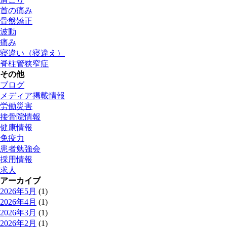
首の痛み
骨盤矯正
波動
痛み
寝違い（寝違え）
脊柱管狭窄症
その他
ブログ
メディア掲載情報
労働災害
接骨院情報
健康情報
免疫力
患者勉強会
採用情報
求人
アーカイブ
2026年5月
(1)
2026年4月
(1)
2026年3月
(1)
2026年2月
(1)