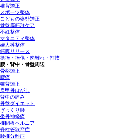
猫背矯正
スポーツ整体
こどもの姿勢矯正
骨盤底筋群ケア
不妊整体
マタニティ整体
婦人科整体
筋膜リリース
捻挫・挫傷・肉離れ・打撲
腰・背中・骨盤周辺
骨盤矯正
腰痛
猫背矯正
肩甲骨はがし
背中の痛み
骨盤ダイエット
ぎっくり腰
坐骨神経痛
椎間板ヘルニア
脊柱管狭窄症
腰椎分離症