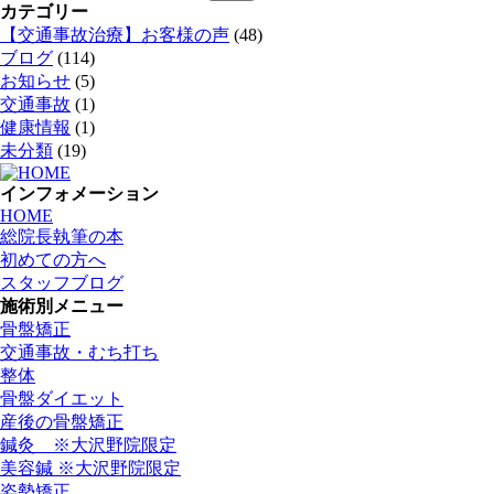
索:
カテゴリー
【交通事故治療】お客様の声
(48)
ブログ
(114)
お知らせ
(5)
交通事故
(1)
健康情報
(1)
未分類
(19)
インフォメーション
HOME
総院長執筆の本
初めての方へ
スタッフブログ
施術別メニュー
骨盤矯正
交通事故・むち打ち
整体
骨盤ダイエット
産後の骨盤矯正
鍼灸 ※大沢野院限定
美容鍼 ※大沢野院限定
姿勢矯正