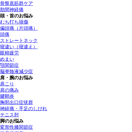
骨盤底筋群ケア
肋間神経痛
頭・首のお悩み
むち打ち損傷
偏頭痛（片頭痛）
頭痛
ストレートネック
寝違い（寝違え）
眼精疲労
めまい
顎関節症
脳脊髄液減少症
肩・腕のお悩み
肩こり
肩の痛み
腱鞘炎
胸郭出口症状群
神経痛・手足のしびれ
テニス肘
脚のお悩み
変形性膝関節症