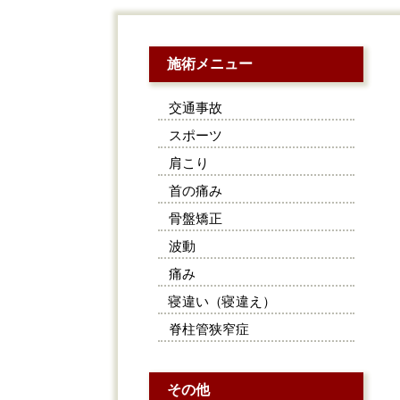
施術メニュー
交通事故
スポーツ
肩こり
首の痛み
骨盤矯正
波動
痛み
寝違い（寝違え）
脊柱管狭窄症
その他