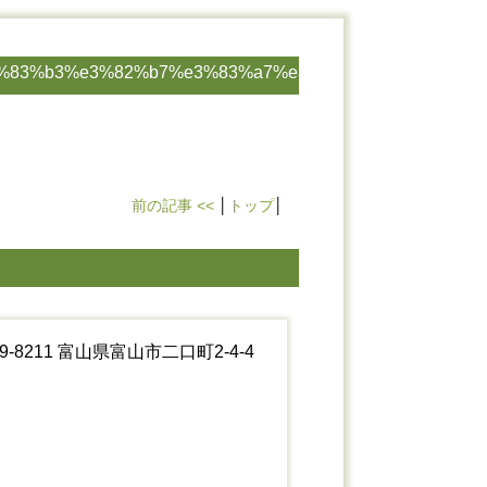
%83%b3%e3%82%b7%e3%83%a7%e3%83%83%e3%83%88-
前の記事 <<
│
トップ
│