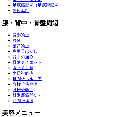
足底筋膜炎（足底腱膜炎）
外反母趾
腰・背中・骨盤周辺
骨盤矯正
腰痛
猫背矯正
肩甲骨はがし
背中の痛み
骨盤ダイエット
ぎっくり腰
坐骨神経痛
椎間板ヘルニア
脊柱管狭窄症
腰椎分離症
骨盤底筋群ケア
肋間神経痛
美容メニュー