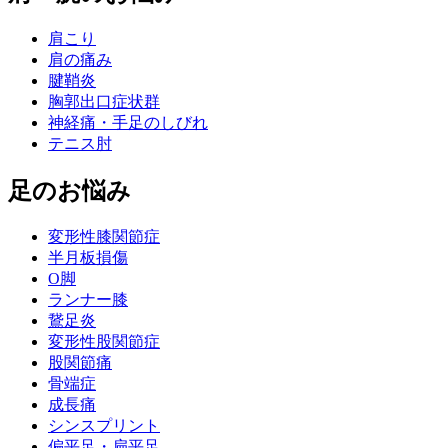
肩こり
肩の痛み
腱鞘炎
胸郭出口症状群
神経痛・手足のしびれ
テニス肘
足のお悩み
変形性膝関節症
半月板損傷
O脚
ランナー膝
鵞足炎
変形性股関節症
股関節痛
骨端症
成長痛
シンスプリント
偏平足・扁平足