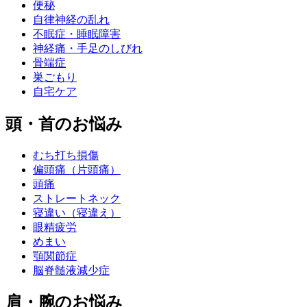
便秘
自律神経の乱れ
不眠症・睡眠障害
神経痛・手足のしびれ
骨端症
巣ごもり
自宅ケア
頭・首のお悩み
むち打ち損傷
偏頭痛（片頭痛）
頭痛
ストレートネック
寝違い（寝違え）
眼精疲労
めまい
顎関節症
脳脊髄液減少症
肩・腕のお悩み