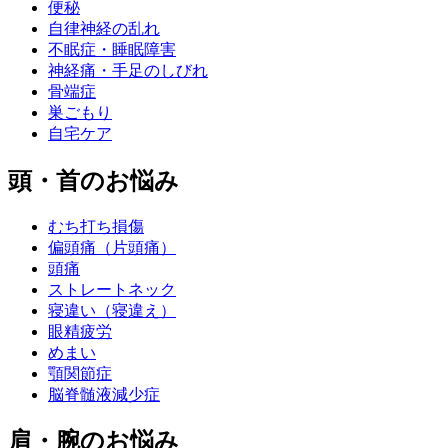
便秘
自律神経の乱れ
不眠症・睡眠障害
神経痛・手足のしびれ
骨端症
巣ごもり
自宅ケア
頭・首のお悩み
むち打ち損傷
偏頭痛（片頭痛）
頭痛
ストレートネック
寝違い（寝違え）
眼精疲労
めまい
顎関節症
脳脊髄液減少症
肩・腕のお悩み