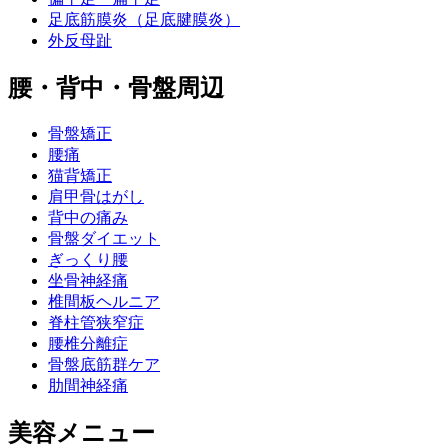
足底筋膜炎（足底腱膜炎）
外反母趾
腰・背中・骨盤周辺
骨盤矯正
腰痛
猫背矯正
肩甲骨はがし
背中の痛み
骨盤ダイエット
ぎっくり腰
坐骨神経痛
椎間板ヘルニア
脊柱管狭窄症
腰椎分離症
骨盤底筋群ケア
肋間神経痛
美容メニュー