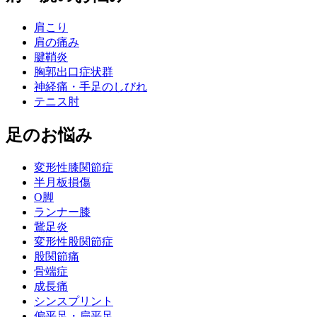
肩こり
肩の痛み
腱鞘炎
胸郭出口症状群
神経痛・手足のしびれ
テニス肘
足のお悩み
変形性膝関節症
半月板損傷
O脚
ランナー膝
鵞足炎
変形性股関節症
股関節痛
骨端症
成長痛
シンスプリント
偏平足・扁平足