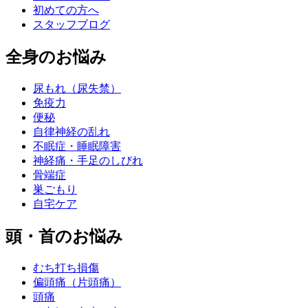
初めての方へ
スタッフブログ
全身のお悩み
尿もれ（尿失禁）
免疫力
便秘
自律神経の乱れ
不眠症・睡眠障害
神経痛・手足のしびれ
骨端症
巣ごもり
自宅ケア
頭・首のお悩み
むち打ち損傷
偏頭痛（片頭痛）
頭痛