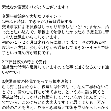
素敵なお言葉ありがとうございます！
交通事故治療で大切な３ポイント
1.来れる時は、できるだけ毎日通院する
交通事故による負傷はしっかり治療しないといけません。治
ったと思い込んで、最後まで治療しなかった方で後遺症に苦
しむ方は沢山いらっしゃいます。
初めの１〜２ヶ月は来れる時に続けて 来て、その後ある程
度治った方は、少し空けながら通院して頂き３〜４ヶ月で終
了という進め方が適切です。
2.平日は夜の8時まで受付
通常受付時間を延長していますので仕事で遅くなる方でも通
いやすい！
3.交通事故の怪我であっても根本改善！
むち打ちは治らない、後遺症は仕方ない、なんて思わないこ
とです。昔のむち打ちが出てきた、という方に話を聞くと、
事故当時にしっかりと施術をしていない方がほとんどです。
ですから、このぐらいた大丈夫です！と思うよりも、万が一
の時のことを考え、然るべき診断と施術を早期からしっかり