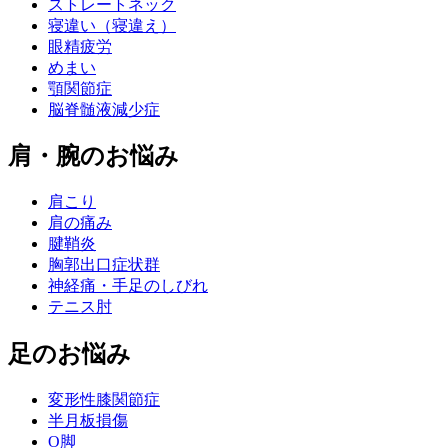
ストレートネック
寝違い（寝違え）
眼精疲労
めまい
顎関節症
脳脊髄液減少症
肩・腕のお悩み
肩こり
肩の痛み
腱鞘炎
胸郭出口症状群
神経痛・手足のしびれ
テニス肘
足のお悩み
変形性膝関節症
半月板損傷
O脚