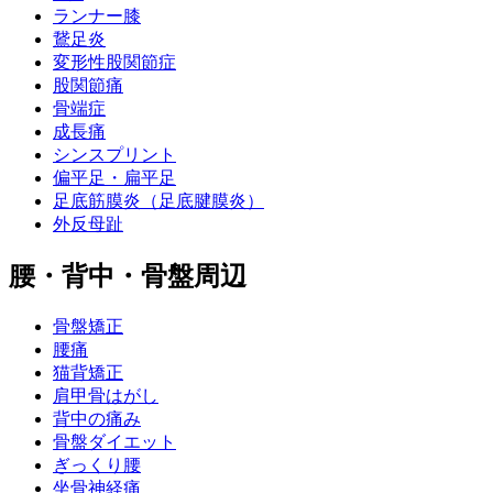
ランナー膝
鵞足炎
変形性股関節症
股関節痛
骨端症
成長痛
シンスプリント
偏平足・扁平足
足底筋膜炎（足底腱膜炎）
外反母趾
腰・背中・骨盤周辺
骨盤矯正
腰痛
猫背矯正
肩甲骨はがし
背中の痛み
骨盤ダイエット
ぎっくり腰
坐骨神経痛