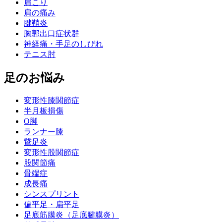
肩こり
肩の痛み
腱鞘炎
胸郭出口症状群
神経痛・手足のしびれ
テニス肘
足のお悩み
変形性膝関節症
半月板損傷
O脚
ランナー膝
鵞足炎
変形性股関節症
股関節痛
骨端症
成長痛
シンスプリント
偏平足・扁平足
足底筋膜炎（足底腱膜炎）