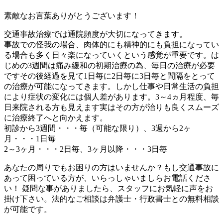
素敵なお言葉ありがとうございます！
交通事故治療では通院頻度が大切になってきます。
事故での怪我の場合、肉体的にも精神的にも負担になってい
る場合も多く日々楽になっていくという感覚が重要です。は
じめの3週間は痛み緩和の初期治療の為、毎日の治療が必要
ですその後経過を見て1日毎に2日毎に3日毎と間隔をとって
の治療が可能になってきます。しかし仕事や日常生活の負担
により症状の変化には個人差があります。3～4ヵ月程度、毎
日来院される方も見えます実はその方が治りも良くスムーズ
に治療終了へと向かえます。
初診から3週間・・・毎（可能な限り）、3週から2ヶ
月・・・1日毎
2～3ヶ月・・・2日毎、3ヶ月以降・・・3日毎
あなたの周りでもお困りの方はいませんか？もし交通事故に
あって困っている方が、いらっしゃいましらお電話くださ
い！ 疑問な事がありましたら、スタッフにお気軽に声をお
掛け下さい。法的なご相談は弁護士・行政書士との無料相談
が可能です。