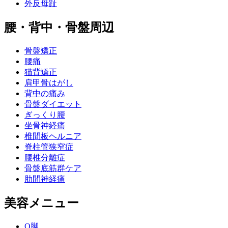
外反母趾
腰・背中・骨盤周辺
骨盤矯正
腰痛
猫背矯正
肩甲骨はがし
背中の痛み
骨盤ダイエット
ぎっくり腰
坐骨神経痛
椎間板ヘルニア
脊柱管狭窄症
腰椎分離症
骨盤底筋群ケア
肋間神経痛
美容メニュー
O脚