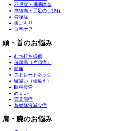
不眠症・睡眠障害
神経痛・手足のしびれ
骨端症
巣ごもり
自宅ケア
頭・首のお悩み
むち打ち損傷
偏頭痛（片頭痛）
頭痛
ストレートネック
寝違い（寝違え）
眼精疲労
めまい
顎関節症
脳脊髄液減少症
肩・腕のお悩み