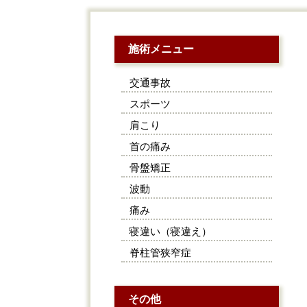
施術メニュー
交通事故
スポーツ
肩こり
首の痛み
骨盤矯正
波動
痛み
寝違い（寝違え）
脊柱管狭窄症
その他