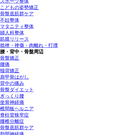
スポーツ整体
こどもの姿勢矯正
骨盤底筋群ケア
不妊整体
マタニティ整体
婦人科整体
筋膜リリース
捻挫・挫傷・肉離れ・打撲
腰・背中・骨盤周辺
骨盤矯正
腰痛
猫背矯正
肩甲骨はがし
背中の痛み
骨盤ダイエット
ぎっくり腰
坐骨神経痛
椎間板ヘルニア
脊柱管狭窄症
腰椎分離症
骨盤底筋群ケア
肋間神経痛