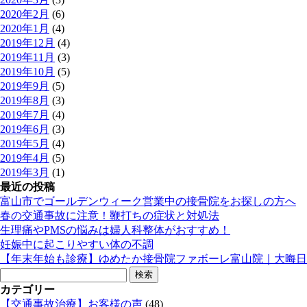
2020年2月
(6)
2020年1月
(4)
2019年12月
(4)
2019年11月
(3)
2019年10月
(5)
2019年9月
(5)
2019年8月
(3)
2019年7月
(4)
2019年6月
(3)
2019年5月
(4)
2019年4月
(5)
2019年3月
(1)
最近の投稿
富山市でゴールデンウィーク営業中の接骨院をお探しの方へ
春の交通事故に注意！鞭打ちの症状と対処法
生理痛やPMSの悩みは婦人科整体がおすすめ！
妊娠中に起こりやすい体の不調
【年末年始も診療】ゆめたか接骨院ファボーレ富山院｜大晦日
検
索:
カテゴリー
【交通事故治療】お客様の声
(48)