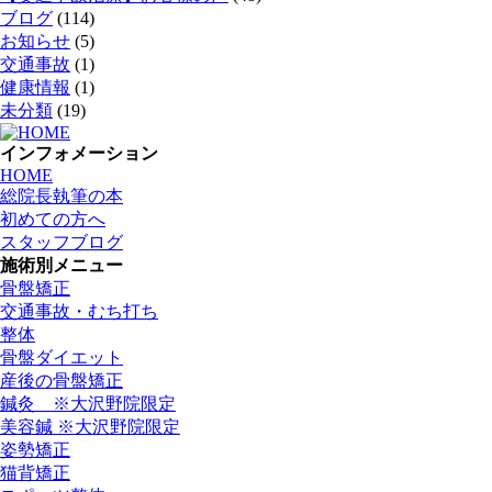
ブログ
(114)
お知らせ
(5)
交通事故
(1)
健康情報
(1)
未分類
(19)
インフォメーション
HOME
総院長執筆の本
初めての方へ
スタッフブログ
施術別メニュー
骨盤矯正
交通事故・むち打ち
整体
骨盤ダイエット
産後の骨盤矯正
鍼灸 ※大沢野院限定
美容鍼 ※大沢野院限定
姿勢矯正
猫背矯正