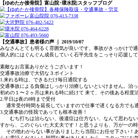
【ゆめたか接骨院】富山院･環水院|スタッフブログ
【交通事故】患者様の声 ｜ 2019/10/07
みなさんとても明るく雰囲気が良いです。事故がきっかけで通
個人的にはぐんぐん成長していく石平先生をこっそり応援して
素敵なお言葉ありがとうございます！
交通事故治療で大切な３ポイント
1.来れる時は、できるだけ毎日通院する
交通事故による負傷はしっかり治療しないといけません。治っ
初めの１〜２ヶ月は来れる時に続けて 来て、その後ある程度
2.平日は夜の8時まで受付
通常受付時間を延長していますので仕事で遅くなる方でも
3.交通事故の怪我であっても根本改善！
むち打ちは治らない、後遺症は仕方ない、なんて思わないこ
すから、このぐらいた大丈夫です！と思うよりも、万が一の時
その他わからない事がありましたら当院にお任せ下さい！あ
らお電話ください！ 疑問な事がありましたら、スタッフにお