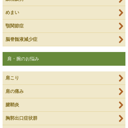
めまい
顎関節症
脳脊髄液減少症
肩・腕のお悩み
肩こり
肩の痛み
腱鞘炎
胸郭出口症状群