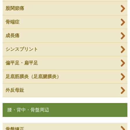
股関節痛
骨端症
成長痛
シンスプリント
偏平足・扁平足
足底筋膜炎（足底腱膜炎）
外反母趾
腰・背中・骨盤周辺
骨盤矯正