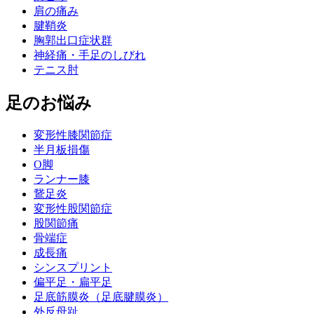
肩の痛み
腱鞘炎
胸郭出口症状群
神経痛・手足のしびれ
テニス肘
足のお悩み
変形性膝関節症
半月板損傷
O脚
ランナー膝
鵞足炎
変形性股関節症
股関節痛
骨端症
成長痛
シンスプリント
偏平足・扁平足
足底筋膜炎（足底腱膜炎）
外反母趾