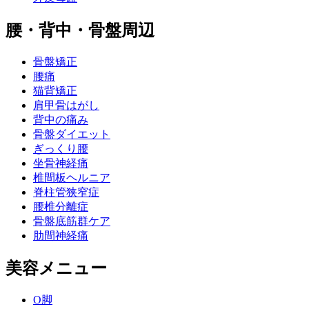
腰・背中・骨盤周辺
骨盤矯正
腰痛
猫背矯正
肩甲骨はがし
背中の痛み
骨盤ダイエット
ぎっくり腰
坐骨神経痛
椎間板ヘルニア
脊柱管狭窄症
腰椎分離症
骨盤底筋群ケア
肋間神経痛
美容メニュー
O脚