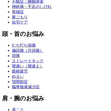
不眠症・睡眠障害
神経痛・手足のしびれ
骨端症
巣ごもり
自宅ケア
頭・首のお悩み
むち打ち損傷
偏頭痛（片頭痛）
頭痛
ストレートネック
寝違い（寝違え）
眼精疲労
めまい
顎関節症
脳脊髄液減少症
肩・腕のお悩み
肩こり