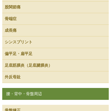
股関節痛
骨端症
成長痛
シンスプリント
偏平足・扁平足
足底筋膜炎（足底腱膜炎）
外反母趾
腰・背中・骨盤周辺
骨盤矯正