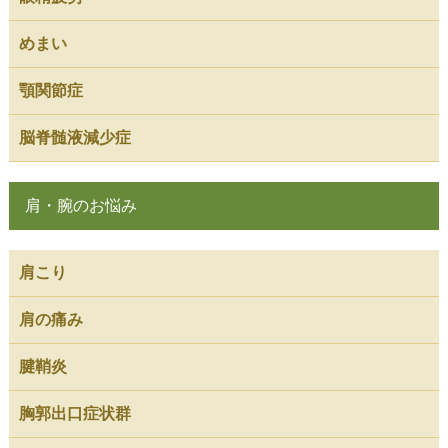
めまい
顎関節症
脳脊髄液減少症
肩・腕のお悩み
肩こり
肩の痛み
腱鞘炎
胸郭出口症状群