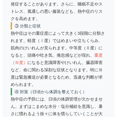
発症することがあります。さらに、睡眠不足やス
トレス、風通しの悪い服装なども、熱中症のリス
クを高めます。
③ 分類と症状
熱中症はその重症度によって大きく3段階に分類さ
れます。
軽度（Ⅰ度）
ではめまいや立ちくらみ、
筋肉のけいれんが見られます。
中等度（Ⅱ度）
に
なると、頭痛や吐き気、倦怠感などが現れ、
重度
（Ⅲ度）
になると意識障害やけいれん、臓器障害
など、命に関わる深刻な症状となります。特にⅢ
度は緊急搬送が必要となるため、迅速な判断が求
められます。
④ 対策（日頃から体調を整えておく）
熱中症の予防には、日頃の体調管理が欠かせませ
ん。まずはこまめな水分・塩分補給を意識し、暑
さに慣れるよう徐々に体を慣らしていくことが大