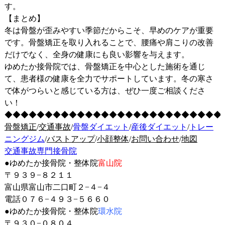
す。
【まとめ】
冬は骨盤が歪みやすい季節だからこそ、早めのケアが重要
です。骨盤矯正を取り入れることで、腰痛や肩こりの改善
だけでなく、全身の健康にも良い影響を与えます。
ゆめたか接骨院では、骨盤矯正を中心とした施術を通じ
て、患者様の健康を全力でサポートしています。冬の寒さ
で体がつらいと感じている方は、ぜひ一度ご相談くださ
い！
◆◆◆◆◆◆◆◆◆◆◆◆◆◆◆◆◆◆◆◆◆◆◆◆◆◆◆
骨盤矯正
/
交通事故
/
骨盤ダイエット
/
産後ダイエット
/
トレー
ニングジム
/
バストアップ
/
小顔整体
/
お問い合わせ
/
地図
交通事故専門接骨院
●ゆめたか接骨院・整体院
富山院
〒９３９−８２１１
富山県富山市二口町２−４−４
電話０７６−４９３−５６６０
●
ゆめたか接骨院・整体院
環水院
〒９３０−０８０４