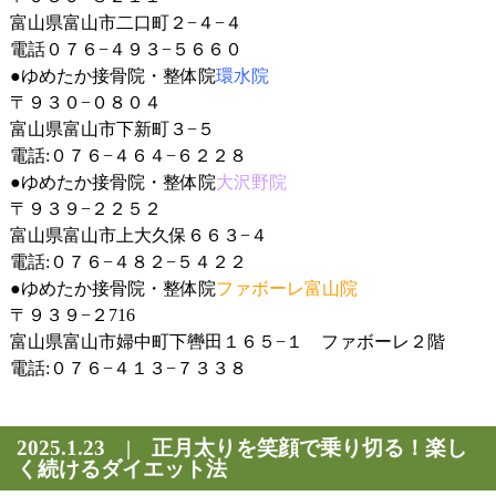
富山県富山市二口町２−４−４
電話０７６−４９３−５６６０
●
ゆめたか接骨院・整体院
環水院
〒９３０−０８０４
富山県富山市下新町３−５
電話:０７６−４６４−６２２８
●
ゆめたか接骨院・整体院
大沢野院
〒９３９−２２５２
富山県富山市上大久保６６３−４
電話:０７６−４８２−５４２２
●
ゆめたか接骨院・整体院
ファボーレ富山院
〒９３９−２716
富山県富山市婦中町下轡田１６５−１ ファボーレ２階
電話:０７６−４１３−７３３８
2025.1.23 | 正月太りを笑顔で乗り切る！楽し
く続けるダイエット法