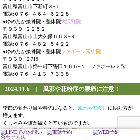
富山県富山市下新町３−５
電話:０７６−４６４−６２２８
●
ゆめたか接骨院・整体院
大沢野院
〒９３９−２２５２
富山県富山市上大久保６６３−４
電話:０７６−４８２−５４２２
●
ゆめたか接骨院・整体院
ファボーレ富山院
〒９３９−２716
富山県富山市婦中町下轡田１６５−１ ファボーレ２階
電話:０７６−４１３−７３３８
2024.11.6 | 風邪や花粉症の腰痛に注意！
季節の変わり目や春先になると、
風邪や花粉症
に悩む方が
増えます。
くしゃみや咳が続くと辛いものですが、
それに伴って意外な体の不調が現れることがあります。
その一つが
腰痛
です。特に咳やくしゃみを繰り返すと、