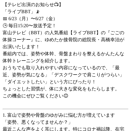
【テレビ出演のお知らせ📺】
「ライブBBT」📡
📅
6/23（月）〜6/27（金）
🕒
毎日15:20〜放送予定！
富山テレビ（BBT）の人気番組【ライブBBT】の『ごごの
体操コーナー』に、ゆめたか接骨院の
総院長・高橋幸治
が
出演いたします！
番組内では、姿勢や体幹、骨盤まわりを整える
かんたんな
体幹トレーニング
を紹介します。
おうちでも取り入れやすい内容になっているので、「最
近、姿勢が気になる」「デスクワークで肩こりがつらい」
「ダイエットしたい」という方にぴったり！
ちょっとした習慣が、体に大きな変化をもたらします。
この機会にぜひご覧ください😊
1. 富山で姿勢や骨盤のゆがみに悩む方が増えています
「姿勢、悪くなってませんか？」
最近こんな声をよく耳にします。特にコロナ禍以降、在宅