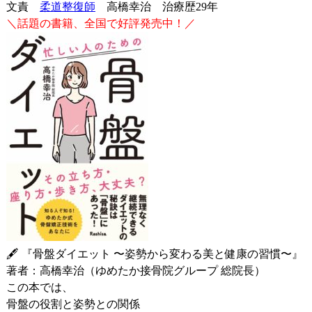
文責
柔道整復師
高橋幸治 治療歴29年
＼話題の書籍、全国で好評発売中！／
🖋 『骨盤ダイエット 〜姿勢から変わる美と健康の習慣〜』
著者：高橋幸治（ゆめたか接骨院グループ 総院長）
この本では、
骨盤の役割と姿勢との関係