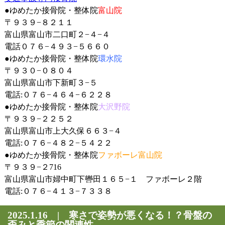
●ゆめたか接骨院・整体院
富山院
〒９３９−８２１１
富山県富山市二口町２−４−４
電話０７６−４９３−５６６０
●
ゆめたか接骨院・整体院
環水院
〒９３０−０８０４
富山県富山市下新町３−５
電話:０７６−４６４−６２２８
●
ゆめたか接骨院・整体院
大沢野院
〒９３９−２２５２
富山県富山市上大久保６６３−４
電話:０７６−４８２−５４２２
●
ゆめたか接骨院・整体院
ファボーレ富山院
〒９３９−２716
富山県富山市婦中町下轡田１６５−１ ファボーレ２階
電話:０７６−４１３−７３３８
2025.1.16 | 寒さで姿勢が悪くなる！？骨盤の
歪みと季節の関連性