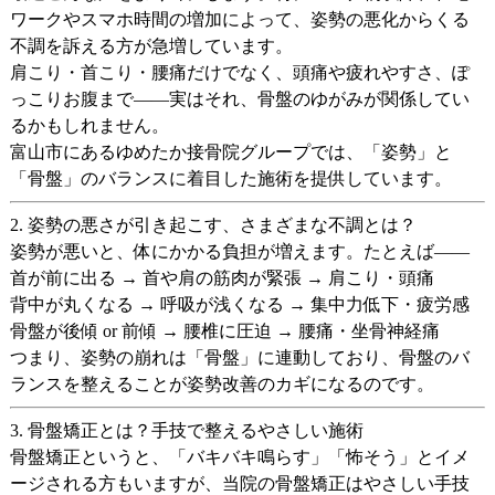
ワークやスマホ時間の増加によって、
姿勢の悪化からくる
不調
を訴える方が急増しています。
肩こり・首こり・腰痛だけでなく、頭痛や疲れやすさ、ぽ
っこりお腹まで——実はそれ、
骨盤のゆがみ
が関係してい
るかもしれません。
富山市にある
ゆめたか接骨院グループ
では、「姿勢」と
「骨盤」のバランスに着目した施術を提供しています。
2. 姿勢の悪さが引き起こす、さまざまな不調とは？
姿勢が悪いと、体にかかる負担が増えます。たとえば——
首が前に出る → 首や肩の筋肉が緊張 →
肩こり・頭痛
背中が丸くなる → 呼吸が浅くなる →
集中力低下・疲労感
骨盤が後傾 or 前傾 → 腰椎に圧迫 →
腰痛・坐骨神経痛
つまり、姿勢の崩れは「骨盤」に連動しており、
骨盤のバ
ランスを整えることが姿勢改善のカギ
になるのです。
3. 骨盤矯正とは？手技で整えるやさしい施術
骨盤矯正というと、「バキバキ鳴らす」「怖そう」とイメ
ージされる方もいますが、当院の骨盤矯正は
やさしい手技