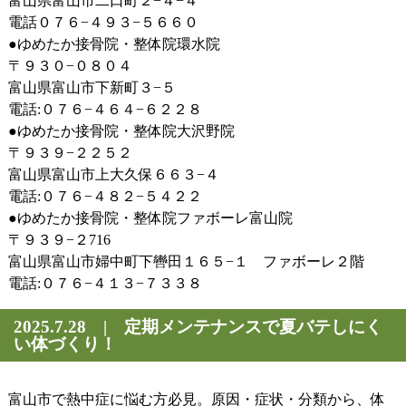
富山県富山市二口町２−４−４
電話０７６−４９３−５６６０
●ゆめたか接骨院・整体院環水院
〒９３０−０８０４
富山県富山市下新町３−５
電話:０７６−４６４−６２２８
●ゆめたか接骨院・整体院大沢野院
〒９３９−２２５２
富山県富山市上大久保６６３−４
電話:０７６−４８２−５４２２
●ゆめたか接骨院・整体院ファボーレ富山院
〒９３９−２716
富山県富山市婦中町下轡田１６５−１ ファボーレ２階
電話:０７６−４１３−７３３８
2025.7.28 | 定期メンテナンスで夏バテしにく
い体づくり！
富山市で熱中症に悩む方必見。原因・症状・分類から、体