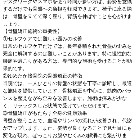
デスクワークやスマホを使う時間が多い方は、姿勢を意識
するだけでも骨盤への負担を軽減できます。椅子に座る際
は、骨盤を立てて深く座り、背筋を伸ばすことを心がけま
しょう。
【骨盤矯正施術の重要性】
①セルフケアでは難しい歪みの改善
日常のセルフケアだけでは、長年蓄積された骨盤の歪みを
完全に解消するのは難しいことがあります。特に慢性的な
腰痛や肩こりがある方は、専門的な施術を受けることが効
果的です。
②ゆめたか接骨院の骨盤矯正の特徴
当院では、一人ひとりの骨盤の状態を丁寧に診断し、最適
な施術を提供しています。骨格矯正を中心に、筋肉のバラ
ンスを整えながら歪みを改善します。施術は痛みが少な
く、リラックスした状態で受けていただけます。
③骨盤矯正がもたらす全身の健康効果
骨盤が整うことで、血流やリンパの流れが改善され、代謝
がアップします。また、姿勢が良くなることで見た目にも
変化が現れ、ぽっこりお腹やむくみの解消にも繋がりま