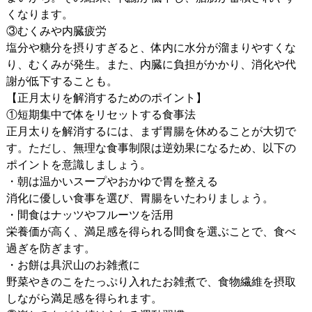
くなります。
③むくみや内臓疲労
塩分や糖分を摂りすぎると、体内に水分が溜まりやすくな
り、むくみが発生。また、内臓に負担がかかり、消化や代
謝が低下することも。
【正月太りを解消するためのポイント】
①短期集中で体をリセットする食事法
正月太りを解消するには、まず胃腸を休めることが大切で
す。ただし、無理な食事制限は逆効果になるため、以下の
ポイントを意識しましょう。
・朝は温かいスープやおかゆで胃を整える
消化に優しい食事を選び、胃腸をいたわりましょう。
・間食はナッツやフルーツを活用
栄養価が高く、満足感を得られる間食を選ぶことで、食べ
過ぎを防ぎます。
・お餅は具沢山のお雑煮に
野菜やきのこをたっぷり入れたお雑煮で、食物繊維を摂取
しながら満足感を得られます。