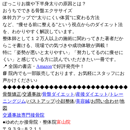
ぽっこりお腹や下半身太りの原因とは？
おうちでできる骨盤エクササイズ
体幹力アップで“太りにくい体質”に変わる方法
など、
“痩せる前に整える”という視点からのダイエット法
を、わかりやすく解説しています。
整体師として１２万人以上の施術に関わってきた著者だか
らこそ書ける、
現場での気づきや成功体験が満載！
特に「姿勢が悪いと太りやすい」「努力してるのに痩せに
くい」と感じている方に読んでいただきたい一冊です。
📍
全国の書店・
Amazon
で好評発売中！
📘 院内でも一部販売しております。お気軽にスタッフにお
声かけください♪
◆◆◆◆◆◆◆◆◆◆◆◆◆◆◆◆◆◆◆◆◆◆◆◆◆◆◆
骨盤矯正
/
交通事故
/
骨盤ダイエット
/
産後ダイエット
/
トレー
ニングジム
/
バストアップ
/
小顔整体
/
美容鍼
/
お問い合わせ
/
地
図
交通事故専門接骨院
●ゆめたか接骨院・整体院
富山院
〒９３９−８２１１