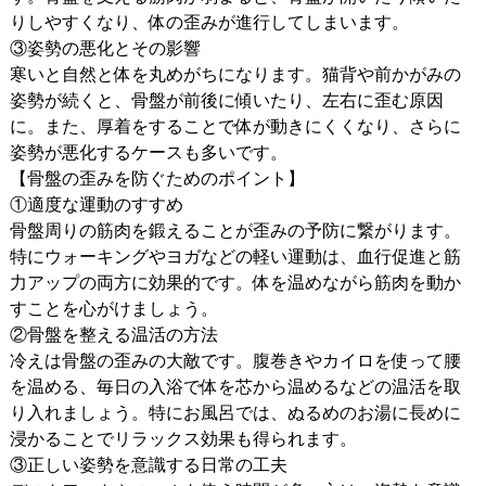
りしやすくなり、体の歪みが進行してしまいます。
③姿勢の悪化とその影響
寒いと自然と体を丸めがちになります。猫背や前かがみの
姿勢が続くと、骨盤が前後に傾いたり、左右に歪む原因
に。また、厚着をすることで体が動きにくくなり、さらに
姿勢が悪化するケースも多いです。
【骨盤の歪みを防ぐためのポイント】
①適度な運動のすすめ
骨盤周りの筋肉を鍛えることが歪みの予防に繋がります。
特にウォーキングやヨガなどの軽い運動は、血行促進と筋
力アップの両方に効果的です。体を温めながら筋肉を動か
すことを心がけましょう。
②骨盤を整える温活の方法
冷えは骨盤の歪みの大敵です。腹巻きやカイロを使って腰
を温める、毎日の入浴で体を芯から温めるなどの温活を取
り入れましょう。特にお風呂では、ぬるめのお湯に長めに
浸かることでリラックス効果も得られます。
③正しい姿勢を意識する日常の工夫