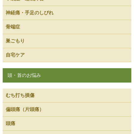
神経痛・手足のしびれ
骨端症
巣ごもり
自宅ケア
頭・首のお悩み
むち打ち損傷
偏頭痛（片頭痛）
頭痛