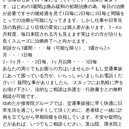
す。はじめの3週間は痛み緩和の初期治療の為、毎日の治療
が必要ですその後経過を見て1日毎に2日毎に3日毎と間隔を
とっての治療が可能になってきます。しかし仕事や日常生
活の負担により症状の変化には個人差があります。3～4ヵ
月程度、毎日来院される方も見えます実はその方が治りも
良くスムーズに治療終了へと向かえます。
初診から3週間・・・毎（可能な限り）、3週から2ヶ
月・・・1日毎
2～3ヶ月・・・2日毎、3ヶ月以降・・・3日毎
あなたの周りでもお困りの方はいませんか？もし交通事故
にあって困っている方が、いらっしゃいましらお電話くだ
さい！ 疑問な事がありましたら、スタッフにお気軽に声を
お掛け下さい。法的なご相談は弁護士・行政書士との無料
相談が可能です。
ゆめたか接骨院グループでは、交通事故後に早く快適に日
常生活を過ごしやすくして頂くために、患者様と一緒に計
画を立てながら早期回復を目指しています。不安や疑問な
どがあれば、いつでもご相談ください。富山院、環水院と