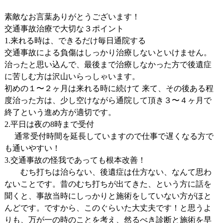
素敵なお言葉ありがとうございます！
交通事故治療で大切な３ポイント
1.来れる時は、できるだけ毎日通院する
交通事故による負傷はしっかり治療しないといけません。
治ったと思い込んで、最後まで治療しなかった方で後遺症
に苦しむ方は沢山いらっしゃいます。
初めの１〜２ヶ月は来れる時に続けて 来て、その後ある程
度治った方は、少し空けながら通院して頂き３〜４ヶ月で
終了という進め方が適切です。
2.平日は夜の8時まで受付
通常受付時間を延長していますので仕事で遅くなる方で
も通いやすい！
3.交通事故の怪我であっても根本改善！
むち打ちは治らない、後遺症は仕方ない、なんて思わ
ないことです。昔のむち打ちが出てきた、という方に話を
聞くと、事故当時にしっかりと施術をしていない方がほと
んどです。ですから、このぐらいた大丈夫です！と思うよ
りも、万が一の時のことを考え、然るべき診断と施術を早