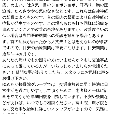
痛、めまい、吐き気、目のショボショボ、耳鳴り、胸の圧
迫感、だるさややる気のなさなどです。これらは自律神経
の影響によるものです。首の筋肉の緊張により自律神経の
症状が発生するのです。この場合もむち打ち同様に治療を
進めていくことで改善の余地がありますが、改善度合いの
低い場合は専門医療機関への受診を勧める場合もありま
す。首の症状が治ったから大丈夫！とは思えないのが事故
ですので、目安の治療期間は重要になります。目安期間は
通常3～4ヵ月です。
あなたの周りでもお困りの方はいませんか？もし交通事故
にあって困っている方が、いらっしゃいましらお電話くだ
さい！ 疑問な事がありましたら、スタッフにお気軽に声を
お掛け下さい。
ゆめたか接骨院グループでは、交通事故後に早く快適に日
常生活を過ごしやすくして頂くために、患者様と一緒に計
画を立てながら早期回復を目指しています。不安や疑問な
どがあれば、いつでもご相談ください。富山院、環水院と
もに交通事故治療に詳しいスタッフがいますので、気軽に