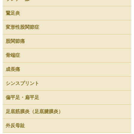
鵞足炎
変形性股関節症
股関節痛
骨端症
成長痛
シンスプリント
偏平足・扁平足
足底筋膜炎（足底腱膜炎）
外反母趾