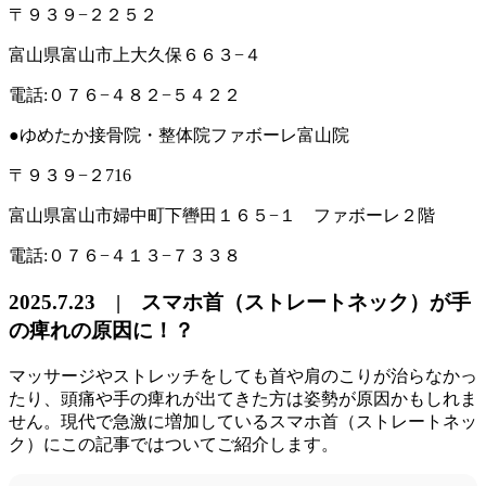
〒９３９−２２５２
富山県富山市上大久保６６３−４
電話:０７６−４８２−５４２２
●ゆめたか接骨院・整体院ファボーレ富山院
〒９３９−２716
富山県富山市婦中町下轡田１６５−１ ファボーレ２階
電話:０７６−４１３−７３３８
2025.7.23 | スマホ首（ストレートネック）が手
の痺れの原因に！？
マッサージやストレッチをしても首や肩のこりが治らなかっ
たり、頭痛や手の痺れが出てきた方は姿勢が原因かもしれま
せん。現代で急激に増加しているスマホ首（ストレートネッ
ク）にこの記事ではついてご紹介します。