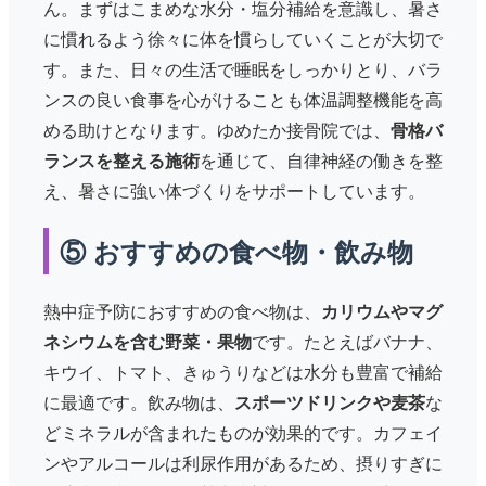
ん。まずはこまめな水分・塩分補給を意識し、暑さ
に慣れるよう徐々に体を慣らしていくことが大切で
す。また、日々の生活で睡眠をしっかりとり、バラ
ンスの良い食事を心がけることも体温調整機能を高
める助けとなります。ゆめたか接骨院では、
骨格バ
ランスを整える施術
を通じて、自律神経の働きを整
え、暑さに強い体づくりをサポートしています。
⑤ おすすめの食べ物・飲み物
熱中症予防におすすめの食べ物は、
カリウムやマグ
ネシウムを含む野菜・果物
です。たとえばバナナ、
キウイ、トマト、きゅうりなどは水分も豊富で補給
に最適です。飲み物は、
スポーツドリンクや麦茶
な
どミネラルが含まれたものが効果的です。カフェイ
ンやアルコールは利尿作用があるため、摂りすぎに