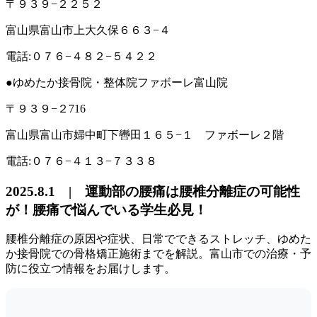
〒９３９−２２５２
富山県富山市上大久保６６３−４
電話:０７６−４８２−５４２２
●ゆめたか接骨院・整体院ファボーレ富山院
〒９３９−２716
富山県富山市婦中町下轡田１６５−１ ファボーレ２階
電話:０７６−４１３−７３３８
2025.8.1 | 運動部の腰痛は腰椎分離症の可能性
が！腰痛で悩んでいる学生必見！
腰椎分離症の原因や症状、日常でできるストレッチ、ゆめた
か接骨院での骨格矯正施術までを解説。富山市での治療・予
防に役立つ情報をお届けします。