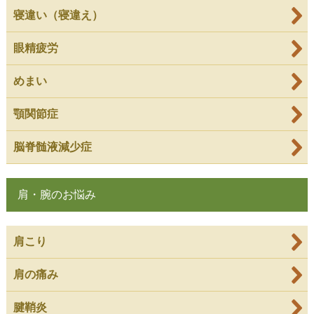
寝違い（寝違え）
眼精疲労
めまい
顎関節症
脳脊髄液減少症
肩・腕のお悩み
肩こり
肩の痛み
腱鞘炎