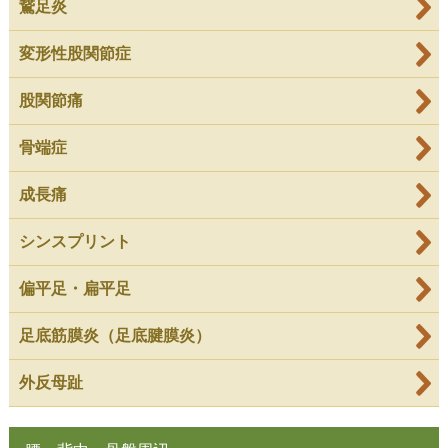
鵞足炎
変形性股関節症
股関節痛
骨端症
成長痛
シンスプリント
偏平足・扁平足
足底筋膜炎（足底腱膜炎）
外反母趾