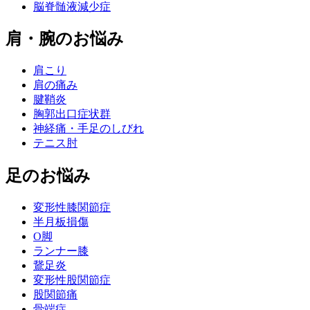
脳脊髄液減少症
肩・腕のお悩み
肩こり
肩の痛み
腱鞘炎
胸郭出口症状群
神経痛・手足のしびれ
テニス肘
足のお悩み
変形性膝関節症
半月板損傷
O脚
ランナー膝
鵞足炎
変形性股関節症
股関節痛
骨端症