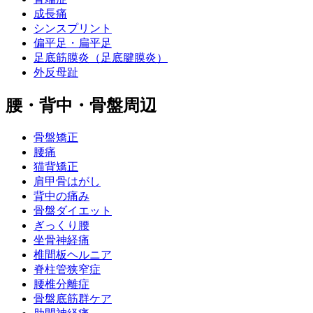
成長痛
シンスプリント
偏平足・扁平足
足底筋膜炎（足底腱膜炎）
外反母趾
腰・背中・骨盤周辺
骨盤矯正
腰痛
猫背矯正
肩甲骨はがし
背中の痛み
骨盤ダイエット
ぎっくり腰
坐骨神経痛
椎間板ヘルニア
脊柱管狭窄症
腰椎分離症
骨盤底筋群ケア