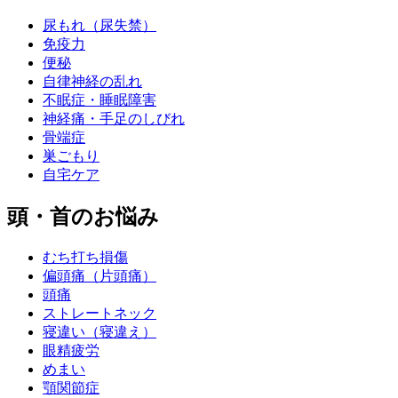
尿もれ（尿失禁）
免疫力
便秘
自律神経の乱れ
不眠症・睡眠障害
神経痛・手足のしびれ
骨端症
巣ごもり
自宅ケア
頭・首のお悩み
むち打ち損傷
偏頭痛（片頭痛）
頭痛
ストレートネック
寝違い（寝違え）
眼精疲労
めまい
顎関節症