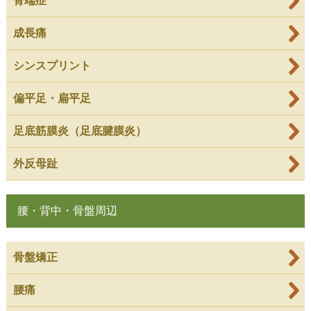
骨端症
成長痛
シンスプリント
偏平足・扁平足
足底筋膜炎（足底腱膜炎）
外反母趾
腰・背中・骨盤周辺
骨盤矯正
腰痛