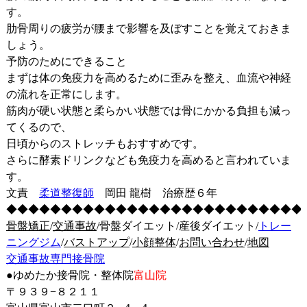
す。
肋骨周りの疲労が腰まで影響を及ぼすことを覚えておきま
しょう。
予防のためにできること
まずは体の免疫力を高めるために歪みを整え、血流や神経
の流れを正常にします。
筋肉が硬い状態と柔らかい状態では骨にかかる負担も減っ
てくるので、
日頃からのストレッチもおすすめです。
さらに酵素ドリンクなども免疫力を高めると言われていま
す。
文責
柔道整復師
岡田 龍樹 治療歴６年
◆◆◆◆◆◆◆◆◆◆◆◆◆◆◆◆◆◆◆◆◆◆◆◆◆◆◆
骨盤矯正
/
交通事故
/骨盤ダイエット/産後ダイエット/
トレー
ニングジム
/
バストアップ
/
小顔整体
/
お問い合わせ
/
地図
交通事故専門接骨院
●ゆめたか接骨院・整体院
富山院
〒９３９−８２１１