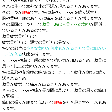
くしゃみや咳が続くと辛いものですが、
それに伴って意外な体の不調が現れることがあります。
その一つが
腰痛
です。特に咳やくしゃみを繰り返すと、
胸や背中、腰のあたりに痛みを感じることが増えますが、
その原因の一つとして
肋骨（あばら骨）への負担
が関係し
ていることがあるのです。
肋骨疲労骨折とは？
疲労骨折とは、通常の骨折とは異なり、
特定の部位に
小さな負担が何度もかかることで骨に細かい
ヒビが入る
状態を指します。
くしゃみや咳は一瞬の動きで強い力が加わるため、肋骨に
思った以上の負担がかかります。
特に風邪や花粉症の時期には、こうした動作が頻繁に繰り
返されるため、
肋骨が疲労して痛みが出ることがあります。
さらにくしゃみや咳が長期間に及ぶと、肋骨の周りの筋肉
が緊張し、
筋肉の張りが腰まで伝わって
腰痛
を引き起こすケースもあ
ります。