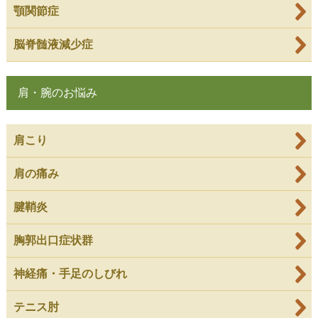
顎関節症
脳脊髄液減少症
肩・腕のお悩み
肩こり
肩の痛み
腱鞘炎
胸郭出口症状群
神経痛・手足のしびれ
テニス肘