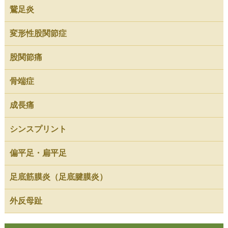
鵞足炎
変形性股関節症
股関節痛
骨端症
成長痛
シンスプリント
偏平足・扁平足
足底筋膜炎（足底腱膜炎）
外反母趾