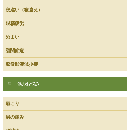
寝違い（寝違え）
眼精疲労
めまい
顎関節症
脳脊髄液減少症
肩・腕のお悩み
肩こり
肩の痛み